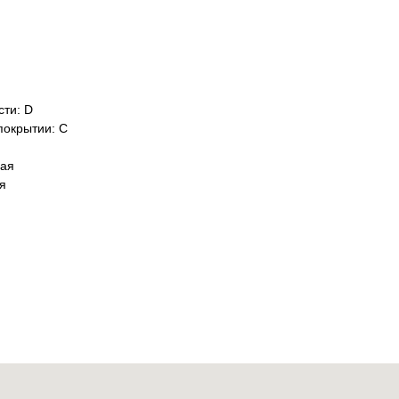
сти: D
покрытии: C
ная
я