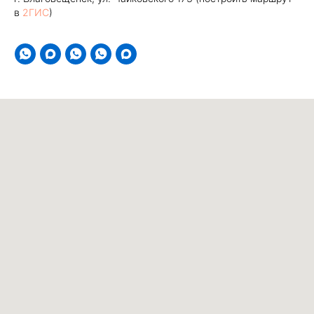
в
2ГИС
)