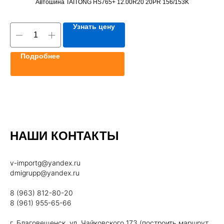
Автошина TAITONG HS765+ 12.00R20 20PR 156/153K
Узнать цену
Подробнее
НАШИ КОНТАКТЫ
v-importg@yandex.ru
dmigrupp@yandex.ru
8 (963) 812-80-20
8 (961) 955-65-66
г. Благовещенск, ул. Чайковского 173 (построить маршрут