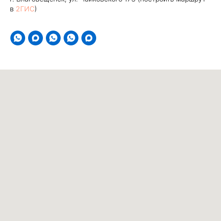
в
2ГИС
)