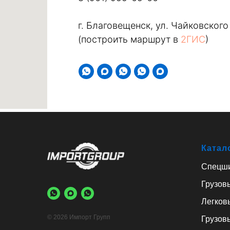
г. Благовещенск, ул. Чайковского
(построить маршрут в
2ГИС
)
Катал
Спецш
Грузов
Легков
© 2026 Импорт Групп
Грузов