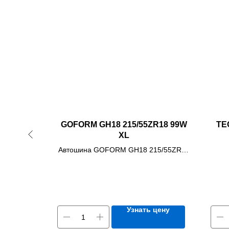
5/50R17
GOFORM GH18 215/55ZR18 99W
TE
XL
ZENERO
Автошина GOFORM GH18 215/55ZR18
L
99W XL
 цену
Узнать цену