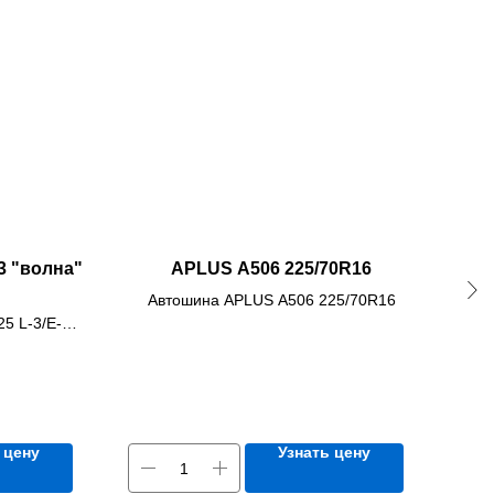
3 "волна"
APLUS A506 225/70R16
G
Автошина APLUS A506 225/70R16
Авт
5 L-3/E-3
 цену
Узнать цену