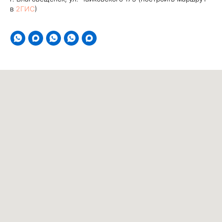
в
2ГИС
)