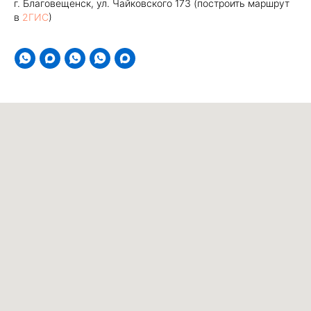
г. Благовещенск, ул. Чайковского 173 (построить маршрут
в
2ГИС
)