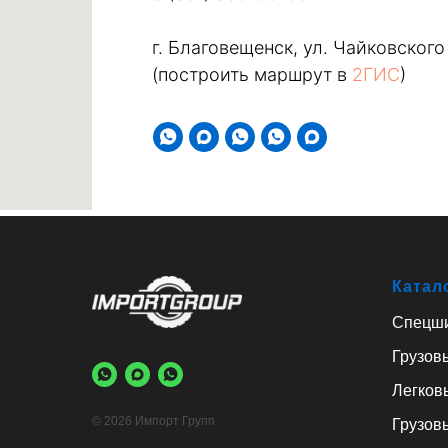
г. Благовещенск, ул. Чайковского
(построить маршрут в
2ГИС
)
Катал
Спецш
Грузов
Легков
© 2026 Импорт Групп
Грузов