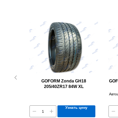
15/70R16
GOFORM Zonda GH18
GOF
205/40ZR17 84W XL
Авто
 цену
Узнать цену