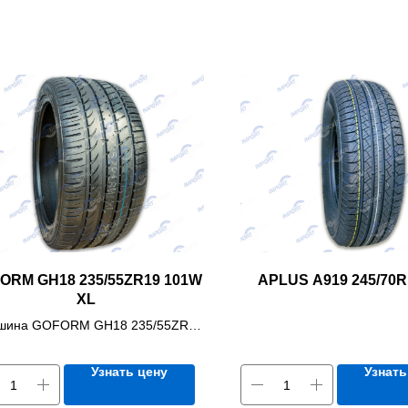
ORM GH18 235/55ZR19 101W
APLUS A919 245/70R
XL
шина GOFORM GH18 235/55ZR19
101W XL
Узнать цену
Узнать