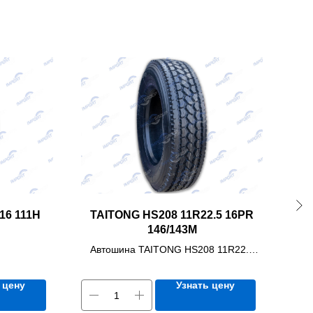
16 111H
TAITONG HS208 11R22.5 16PR
KA
146/143M
Автошина TAITONG HS208 11R22.5
Ав
16PR 146/143M
 цену
Узнать цену