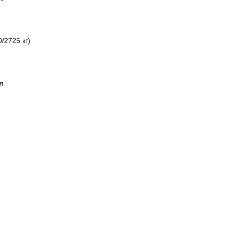
/2725 кг)
я