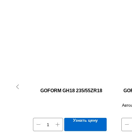
/80R22.5
GOFORM GH18 235/55ZR18
GOF
HS928
Авто
/153L
 цену
Узнать цену