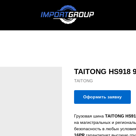
TAITONG HS918 9
TAITONG
Оформить заявку
Грузовая шина
TAITONG HS918
на магистральных и региональ
безопасность в любых условия
16PR
гарантирует высокую гру