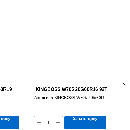
50R19
KINGBOSS W705 205/60R16 92T
Автошина KINGBOSS W705 205/60R16
92T
 цену
Узнать цену