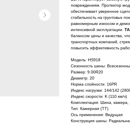
повреждениям. Протектор мо
обеспечивает уверенное сцепл
стабильность на грунтовых по
равномерным износом и демон
интенсивной эксплуатации.
TA
балансом цены и качества, чт
транспортных компаний, стре
повысить эффективность рабо
Модель: HS918
Сезонность шины: Всесезонн
Размер: 9.00R20
Диаметр: 20
Норма слойности: 16PR
Индекс нагрузки: 144/142 (2800
Индекс скорости: K (110 км/ч)
Комплектация: Шина, камера,
Тип: Камерная (TT)
Ось применения: Ведущая
Конструкция шины: Радиальна