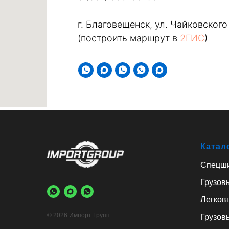
г. Благовещенск, ул. Чайковского
(построить маршрут в
2ГИС
)
Катал
Спецш
Грузов
Легков
© 2026 Импорт Групп
Грузов