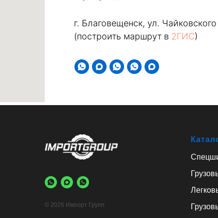
г. Благовещенск, ул. Чайковского
(построить маршрут в
2ГИС
)
Катал
Спецш
Грузов
Легков
© 2026 Импорт Групп
Грузов