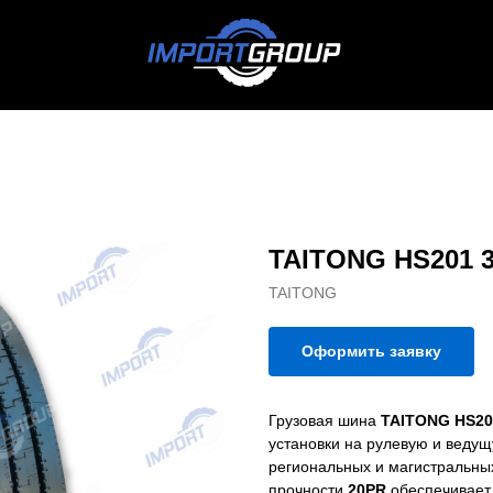
TAITONG HS201 3
TAITONG
Оформить заявку
Грузовая шина
TAITONG HS201
установки на рулевую и веду
региональных и магистральных
прочности
20PR
обеспечивает 