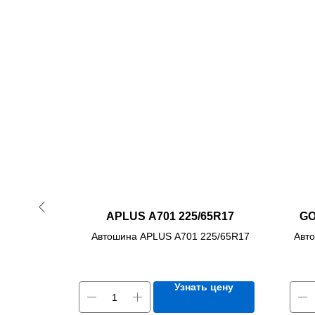
14 86S
APLUS A701 225/65R17
GO
85/65R14
Автошина APLUS A701 225/65R17
Авт
 цену
Узнать цену