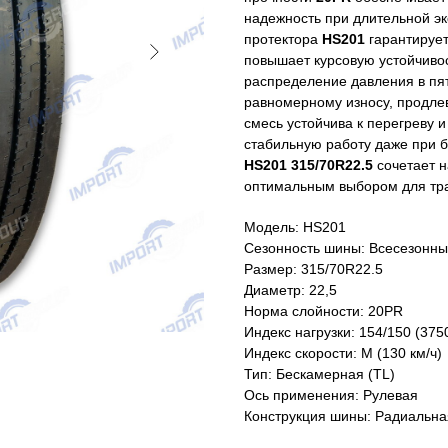
надежность при длительной э
протектора
HS201
гарантирует
повышает курсовую устойчивос
распределение давления в пят
равномерному износу, продле
смесь устойчива к перегреву 
стабильную работу даже при б
HS201 315/70R22.5
сочетает н
оптимальным выбором для тр
Модель: HS201
Сезонность шины: Всесезонн
Размер: 315/70R22.5
Диаметр: 22,5
Норма слойности: 20PR
Индекс нагрузки: 154/150 (3750
Индекс скорости: M (130 км/ч)
Тип: Бескамерная (TL)
Ось применения: Рулевая
Конструкция шины: Радиальна