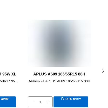
7 95W XL
APLUS A609 185/65R15 88H
/50R17 95W
Автошина APLUS A609 185/65R15 88H
Авт
 цену
Узнать цену