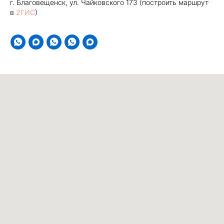
г. Благовещенск, ул. Чайковского 173 (построить маршрут
в
2ГИС
)