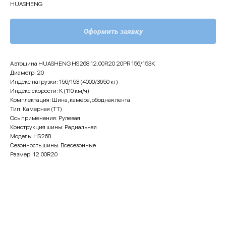
HUASHENG
Оформить заявку
Автошина HUASHENG HS268 12.00R20 20PR 156/153K
Диаметр: 20
Индекс нагрузки: 156/153 (4000/3650 кг)
Индекс скорости: K (110 км/ч)
Комплектация: Шина, камера, ободная лента
Тип: Камерная (TT)
Ось применения: Рулевая
Конструкция шины: Радиальная
Модель: HS268
Сезонность шины: Всесезонные
Размер: 12.00R20