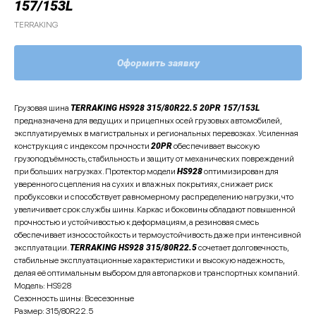
157/153L
TERRAKING
Оформить заявку
Грузовая шина
TERRAKING HS928 315/80R22.5 20PR 157/153L
предназначена для ведущих и прицепных осей грузовых автомобилей,
эксплуатируемых в магистральных и региональных перевозках. Усиленная
конструкция с индексом прочности
20PR
обеспечивает высокую
грузоподъёмность, стабильность и защиту от механических повреждений
при больших нагрузках. Протектор модели
HS928
оптимизирован для
уверенного сцепления на сухих и влажных покрытиях, снижает риск
пробуксовки и способствует равномерному распределению нагрузки, что
увеличивает срок службы шины. Каркас и боковины обладают повышенной
прочностью и устойчивостью к деформациям, а резиновая смесь
обеспечивает износостойкость и термоустойчивость даже при интенсивной
эксплуатации.
TERRAKING HS928 315/80R22.5
сочетает долговечность,
стабильные эксплуатационные характеристики и высокую надежность,
делая её оптимальным выбором для автопарков и транспортных компаний.
Модель: HS928
Сезонность шины: Всесезонные
Размер: 315/80R22.5